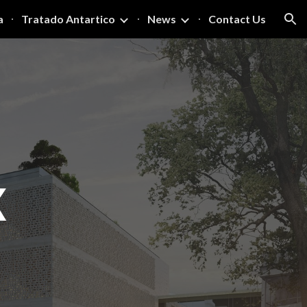
a
Tratado Antartico
News
Contact Us
ion
X