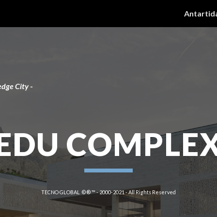
Antartid
ip to main content
Skip to navigat
dge City
 -
EDU COMPLE
TECNO GLOBAL  © ® ™ - 2000-2021 - All Rights Reserved